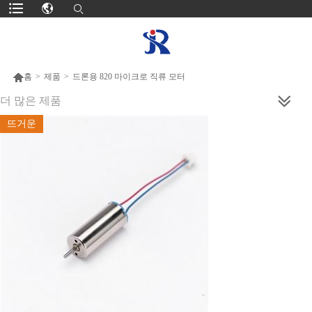

홈
>
제품
>
드론용 820 마이크로 직류 모터
더 많은 제품
뜨거운